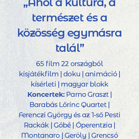
„Ahol a kultúra, a
természet és a
közösség egymásra
talál”
65 film 22 országból
kisjátékfilm | doku | animáció |
kísérleti | magyar blokk
Koncertek:
Parno Graszt |
Barabás Lőrinc Quartet |
Ferenczi György és az 1-ső Pesti
Rackák | Góbé | Óperentzia |
Montanaro | Geröly | Grencsó