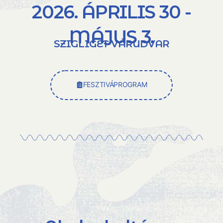
2026. ÁPRILIS 30 -
MÁJUS 3.
SZIGLIGET VÁRUDVAR
FESZTIVÁPROGRAM