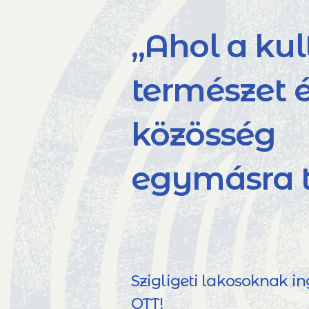
„Ahol a kul
természet é
közösség
egymásra t
Szigligeti lakosoknak i
OTT!