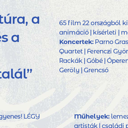
túra, a
65 film 22 országból ki
animáció | kísérleti |
s a
Koncertek:
Parno Gras
Quartet | Ferenczi Györ
Rackák | Góbé | Óperen
alál”
Geröly | Grencsó
ngyenes! LÉGY
Műhelyek:
lemezl
artisták | családi