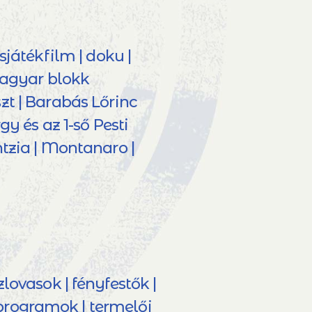
sjátékfilm | doku |
 magyar blokk
zt | Barabás Lőrinc
gy és az 1-ső Pesti
tzia | Montanaro |
ovasok | fényfestők |
 programok | termelői