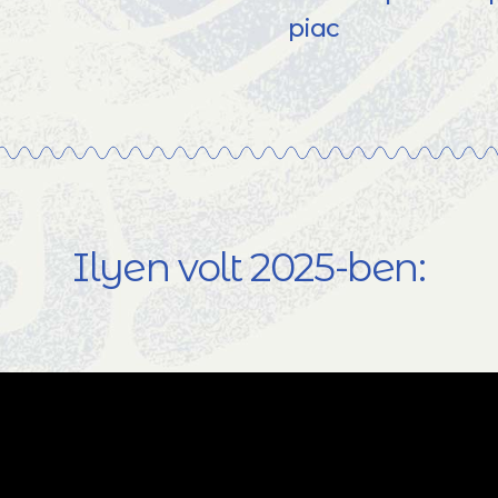
piac
Ilyen volt 2025-ben: