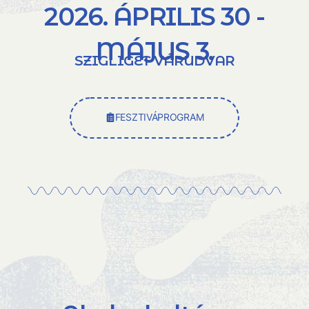
2026. ÁPRILIS 30 -
MÁJUS 3.
SZIGLIGET VÁRUDVAR
FESZTIVÁPROGRAM