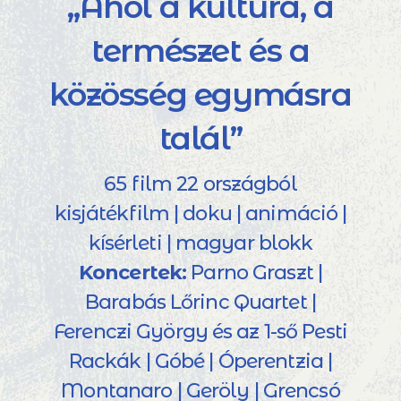
„Ahol a kultúra, a
természet és a
közösség egymásra
talál”
65 film 22 országból
kisjátékfilm | doku | animáció |
kísérleti | magyar blokk
Koncertek:
Parno Graszt |
Barabás Lőrinc Quartet |
Ferenczi György és az 1-ső Pesti
Rackák | Góbé | Óperentzia |
Montanaro | Geröly | Grencsó