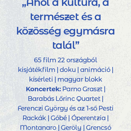
„Ahol a kultúra, a
természet és a
közösség egymásra
talál”
65 film 22 országból
kisjátékfilm | doku | animáció |
kísérleti | magyar blokk
Koncertek:
Parno Graszt |
Barabás Lőrinc Quartet |
Ferenczi György és az 1-ső Pesti
Rackák | Góbé | Óperentzia |
Montanaro | Geröly | Grencsó