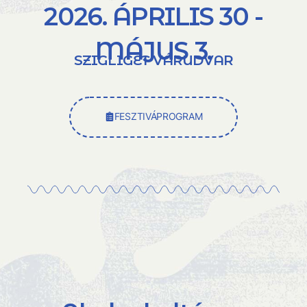
2026. ÁPRILIS 30 -
MÁJUS 3.
SZIGLIGET VÁRUDVAR
FESZTIVÁPROGRAM