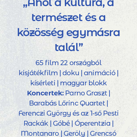
„Ahol a kultúra, a
természet és a
közösség egymásra
talál”
65 film 22 országból
kisjátékfilm | doku | animáció |
kísérleti | magyar blokk
Koncertek:
Parno Graszt |
Barabás Lőrinc Quartet |
Ferenczi György és az 1-ső Pesti
Rackák | Góbé | Óperentzia |
Montanaro | Geröly | Grencsó