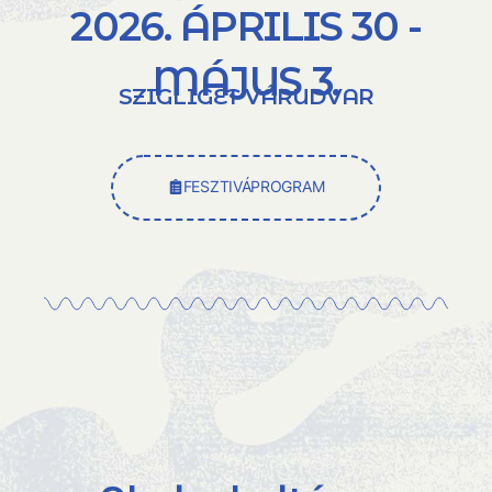
2026. ÁPRILIS 30 -
MÁJUS 3.
SZIGLIGET VÁRUDVAR
FESZTIVÁPROGRAM