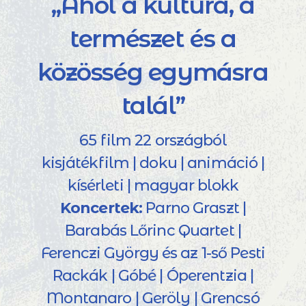
„Ahol a kultúra, a
természet és a
közösség egymásra
talál”
65 film 22 országból
kisjátékfilm | doku | animáció |
kísérleti | magyar blokk
Koncertek:
Parno Graszt |
Barabás Lőrinc Quartet |
Ferenczi György és az 1-ső Pesti
Rackák | Góbé | Óperentzia |
Montanaro | Geröly | Grencsó