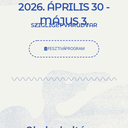
2026. ÁPRILIS 30 -
MÁJUS 3.
SZIGLIGET VÁRUDVAR
FESZTIVÁPROGRAM