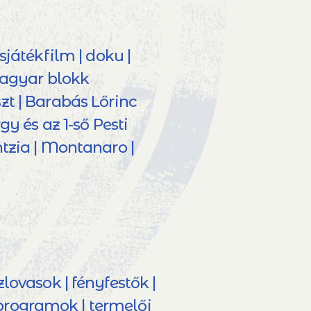
sjátékfilm | doku |
 magyar blokk
zt | Barabás Lőrinc
gy és az 1-ső Pesti
tzia | Montanaro |
ovasok | fényfestők |
 programok | termelői