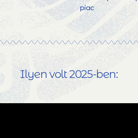
piac
Ilyen volt 2025-ben: