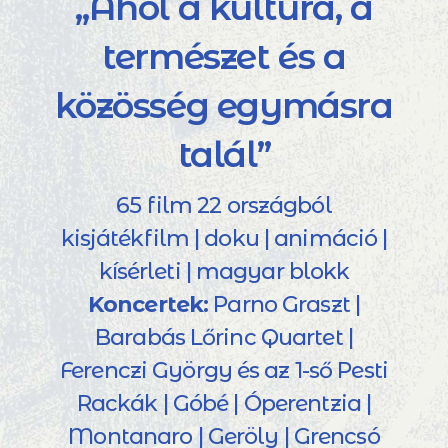
„Ahol a kultúra, a
természet és a
közösség egymásra
talál”
65 film 22 országból
kisjátékfilm | doku | animáció |
kísérleti | magyar blokk
Koncertek:
Parno Graszt |
Barabás Lőrinc Quartet |
Ferenczi György és az 1-ső Pesti
Rackák | Góbé | Óperentzia |
Montanaro | Geröly | Grencsó