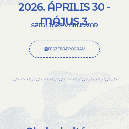
2026. ÁPRILIS 30 -
MÁJUS 3.
SZIGLIGET VÁRUDVAR
FESZTIVÁPROGRAM