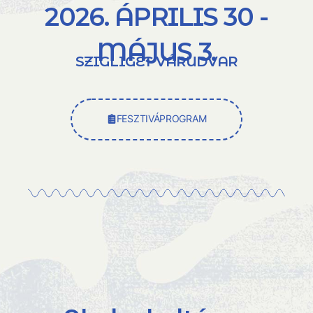
2026. ÁPRILIS 30 -
MÁJUS 3.
SZIGLIGET VÁRUDVAR
FESZTIVÁPROGRAM