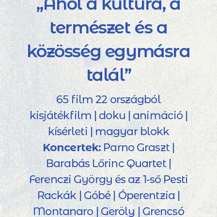
„Ahol a kultúra, a
természet és a
közösség egymásra
talál”
65 film 22 országból
kisjátékfilm | doku | animáció |
kísérleti | magyar blokk
Koncertek:
Parno Graszt |
Barabás Lőrinc Quartet |
Ferenczi György és az 1-ső Pesti
Rackák | Góbé | Óperentzia |
Montanaro | Geröly | Grencsó