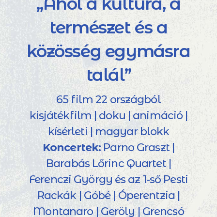
„Ahol a kultúra, a
természet és a
közösség egymásra
talál”
65 film 22 országból
kisjátékfilm | doku | animáció |
kísérleti | magyar blokk
Koncertek:
Parno Graszt |
Barabás Lőrinc Quartet |
Ferenczi György és az 1-ső Pesti
Rackák | Góbé | Óperentzia |
Montanaro | Geröly | Grencsó