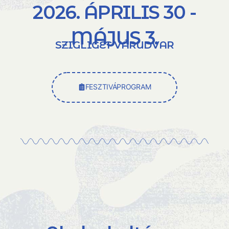
2026. ÁPRILIS 30 -
MÁJUS 3.
SZIGLIGET VÁRUDVAR
FESZTIVÁPROGRAM