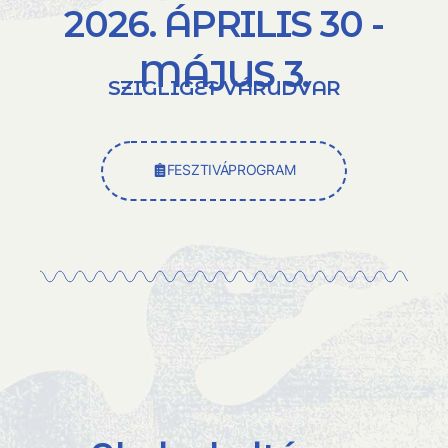
2026. ÁPRILIS 30 -
MÁJUS 3.
SZIGLIGET VÁRUDVAR
FESZTIVÁPROGRAM