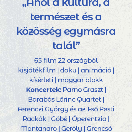
„Ahol a kultúra, a
természet és a
közösség egymásra
talál”
65 film 22 országból
kisjátékfilm | doku | animáció |
kísérleti | magyar blokk
Koncertek:
Parno Graszt |
Barabás Lőrinc Quartet |
Ferenczi György és az 1-ső Pesti
Rackák | Góbé | Óperentzia |
Montanaro | Geröly | Grencsó