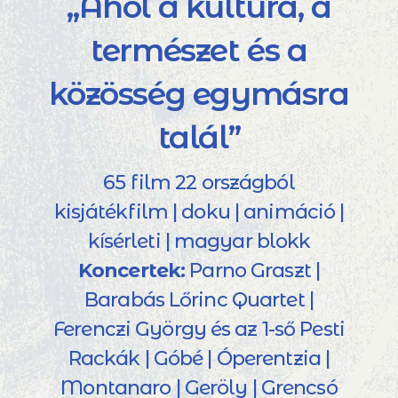
„Ahol a kultúra, a
természet és a
közösség egymásra
talál”
65 film 22 országból
kisjátékfilm | doku | animáció |
kísérleti | magyar blokk
Koncertek:
Parno Graszt |
Barabás Lőrinc Quartet |
Ferenczi György és az 1-ső Pesti
Rackák | Góbé | Óperentzia |
Montanaro | Geröly | Grencsó