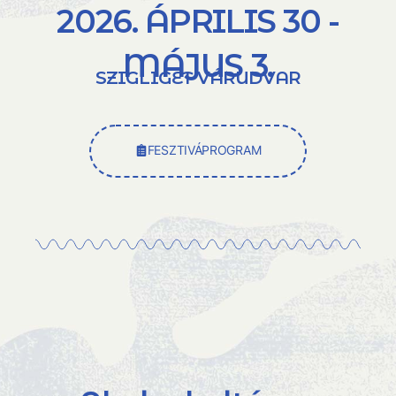
2026. ÁPRILIS 30 -
MÁJUS 3.
SZIGLIGET VÁRUDVAR
FESZTIVÁPROGRAM