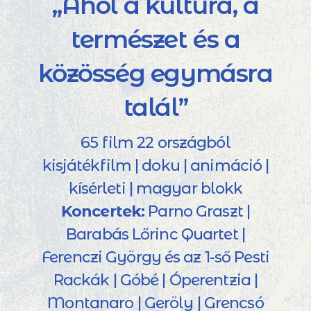
„Ahol a kultúra, a
természet és a
közösség egymásra
talál”
65 film 22 országból
kisjátékfilm | doku | animáció |
kísérleti | magyar blokk
Koncertek:
Parno Graszt |
Barabás Lőrinc Quartet |
Ferenczi György és az 1-ső Pesti
Rackák | Góbé | Óperentzia |
Montanaro | Geröly | Grencsó