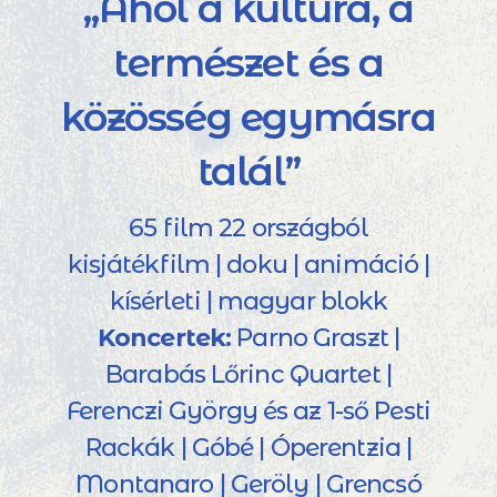
„Ahol a kultúra, a
természet és a
közösség egymásra
talál”
65 film 22 országból
kisjátékfilm | doku | animáció |
kísérleti | magyar blokk
Koncertek:
Parno Graszt |
Barabás Lőrinc Quartet |
Ferenczi György és az 1-ső Pesti
Rackák | Góbé | Óperentzia |
Montanaro | Geröly | Grencsó