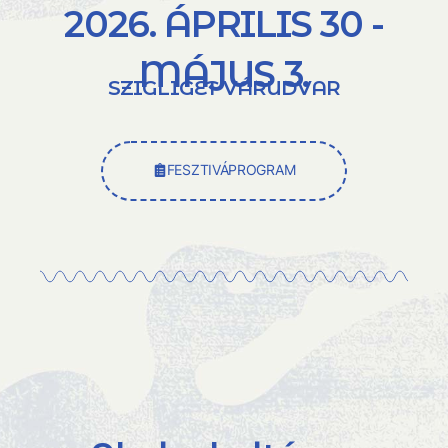
2026. ÁPRILIS 30 -
MÁJUS 3.
SZIGLIGET VÁRUDVAR
FESZTIVÁPROGRAM