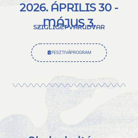
2026. ÁPRILIS 30 -
MÁJUS 3.
SZIGLIGET VÁRUDVAR
FESZTIVÁPROGRAM