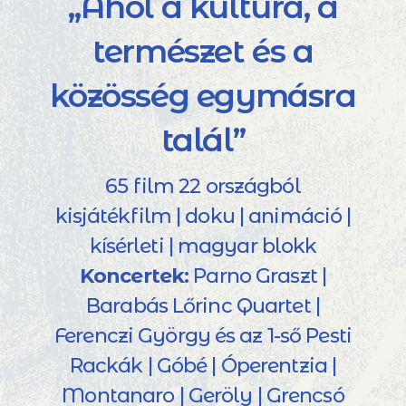
„Ahol a kultúra, a
természet és a
közösség egymásra
talál”
65 film 22 országból
kisjátékfilm | doku | animáció |
kísérleti | magyar blokk
Koncertek:
Parno Graszt |
Barabás Lőrinc Quartet |
Ferenczi György és az 1-ső Pesti
Rackák | Góbé | Óperentzia |
Montanaro | Geröly | Grencsó