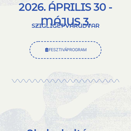
2026. ÁPRILIS 30 -
MÁJUS 3.
SZIGLIGET VÁRUDVAR
FESZTIVÁPROGRAM