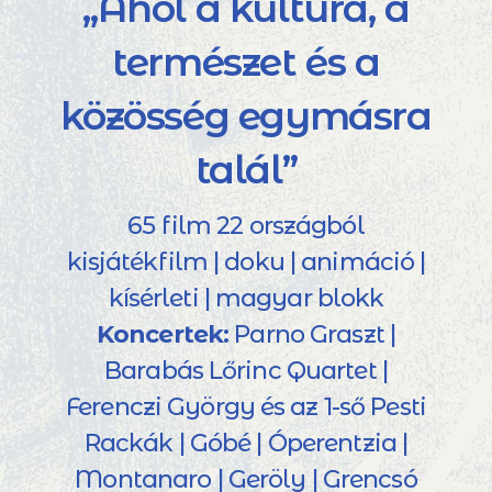
„Ahol a kultúra, a
természet és a
közösség egymásra
talál”
65 film 22 országból
kisjátékfilm | doku | animáció |
kísérleti | magyar blokk
Koncertek:
Parno Graszt |
Barabás Lőrinc Quartet |
Ferenczi György és az 1-ső Pesti
Rackák | Góbé | Óperentzia |
Montanaro | Geröly | Grencsó