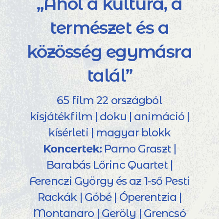
„Ahol a kultúra, a
természet és a
közösség egymásra
talál”
65 film 22 országból
kisjátékfilm | doku | animáció |
kísérleti | magyar blokk
Koncertek:
Parno Graszt |
Barabás Lőrinc Quartet |
Ferenczi György és az 1-ső Pesti
Rackák | Góbé | Óperentzia |
Montanaro | Geröly | Grencsó