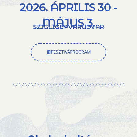
2026. ÁPRILIS 30 -
MÁJUS 3.
SZIGLIGET VÁRUDVAR
FESZTIVÁPROGRAM