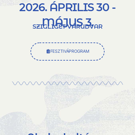
2026. ÁPRILIS 30 -
MÁJUS 3.
SZIGLIGET VÁRUDVAR
FESZTIVÁPROGRAM