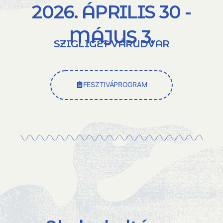
2026. ÁPRILIS 30 -
MÁJUS 3.
SZIGLIGET VÁRUDVAR
FESZTIVÁPROGRAM