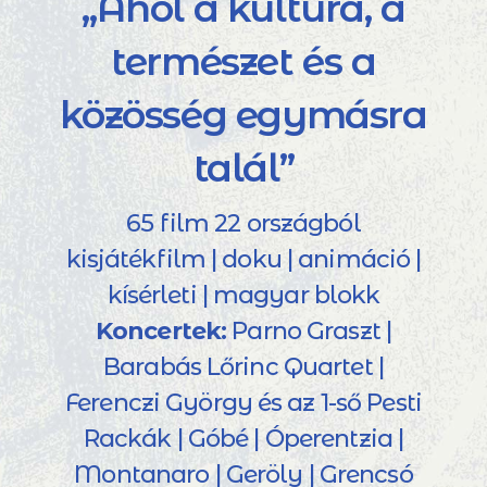
„Ahol a kultúra, a
természet és a
közösség egymásra
talál”
65 film 22 országból
kisjátékfilm | doku | animáció |
kísérleti | magyar blokk
Koncertek:
Parno Graszt |
Barabás Lőrinc Quartet |
Ferenczi György és az 1-ső Pesti
Rackák | Góbé | Óperentzia |
Montanaro | Geröly | Grencsó