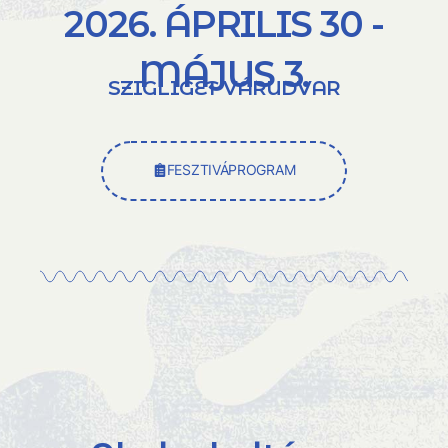
2026. ÁPRILIS 30 -
MÁJUS 3.
SZIGLIGET VÁRUDVAR
FESZTIVÁPROGRAM