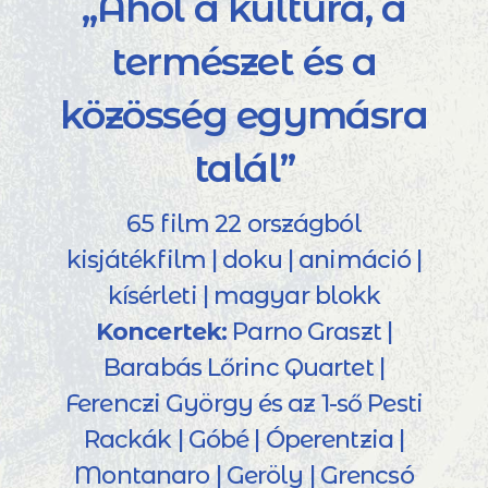
„Ahol a kultúra, a
természet és a
közösség egymásra
talál”
65 film 22 országból
kisjátékfilm | doku | animáció |
kísérleti | magyar blokk
Koncertek:
Parno Graszt |
Barabás Lőrinc Quartet |
Ferenczi György és az 1-ső Pesti
Rackák | Góbé | Óperentzia |
Montanaro | Geröly | Grencsó