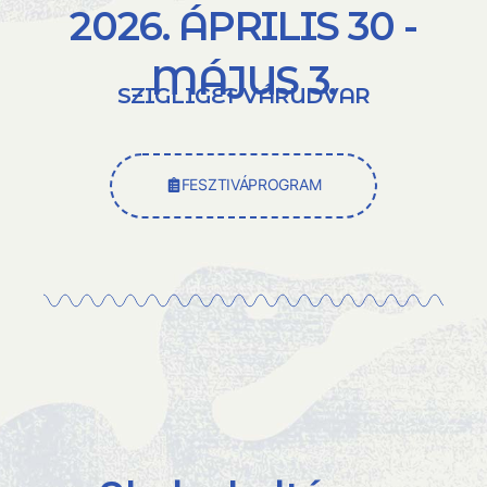
2026. ÁPRILIS 30 -
MÁJUS 3.
SZIGLIGET VÁRUDVAR
FESZTIVÁPROGRAM