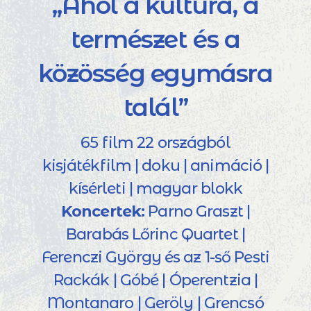
„Ahol a kultúra, a
természet és a
közösség egymásra
talál”
65 film 22 országból
kisjátékfilm | doku | animáció |
kísérleti | magyar blokk
Koncertek:
Parno Graszt |
Barabás Lőrinc Quartet |
Ferenczi György és az 1-ső Pesti
Rackák | Góbé | Óperentzia |
Montanaro | Geröly | Grencsó