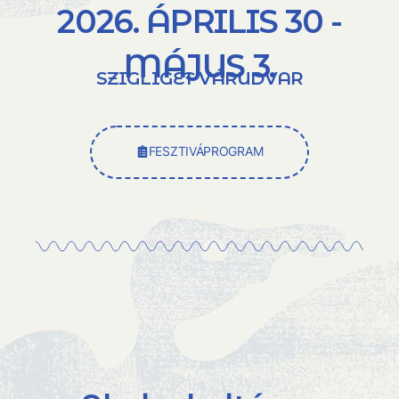
2026. ÁPRILIS 30 -
MÁJUS 3.
SZIGLIGET VÁRUDVAR
FESZTIVÁPROGRAM