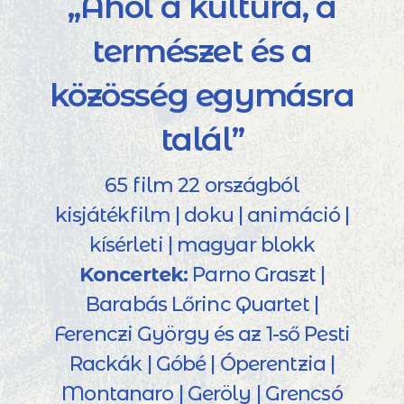
„Ahol a kultúra, a
természet és a
közösség egymásra
talál”
65 film 22 országból
kisjátékfilm | doku | animáció |
kísérleti | magyar blokk
Koncertek:
Parno Graszt |
Barabás Lőrinc Quartet |
Ferenczi György és az 1-ső Pesti
Rackák | Góbé | Óperentzia |
Montanaro | Geröly | Grencsó