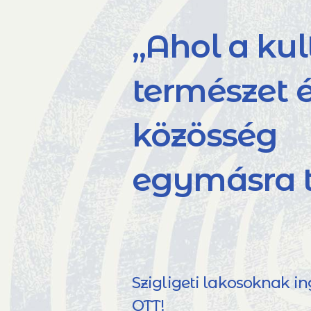
„Ahol a kul
természet é
közösség
egymásra t
Szigligeti lakosoknak i
OTT!