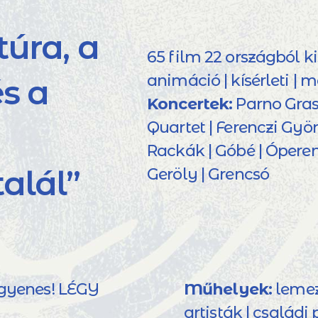
túra, a
65 film 22 országból ki
animáció | kísérleti |
s a
Koncertek:
Parno Gras
Quartet | Ferenczi Györ
Rackák | Góbé | Óperen
alál”
Geröly | Grencsó
ngyenes! LÉGY
Műhelyek:
lemezl
artisták | családi