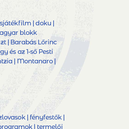
sjátékfilm | doku |
 magyar blokk
zt | Barabás Lőrinc
gy és az 1-ső Pesti
tzia | Montanaro |
ovasok | fényfestők |
 programok | termelői