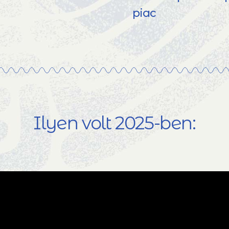
piac
Ilyen volt 2025-ben: