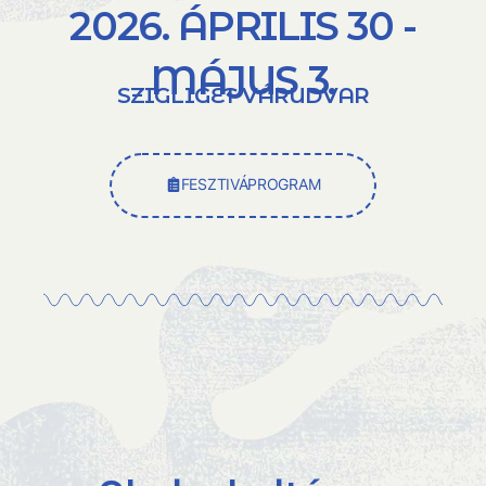
2026. ÁPRILIS 30 -
MÁJUS 3.
SZIGLIGET VÁRUDVAR
FESZTIVÁPROGRAM