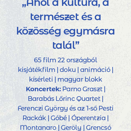
„Ahol a kultúra, a
természet és a
közösség egymásra
talál”
65 film 22 országból
kisjátékfilm | doku | animáció |
kísérleti | magyar blokk
Koncertek:
Parno Graszt |
Barabás Lőrinc Quartet |
Ferenczi György és az 1-ső Pesti
Rackák | Góbé | Óperentzia |
Montanaro | Geröly | Grencsó