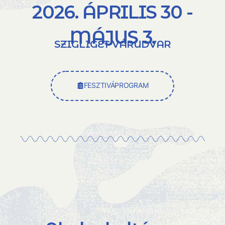
2026. ÁPRILIS 30 -
MÁJUS 3.
SZIGLIGET VÁRUDVAR
FESZTIVÁPROGRAM