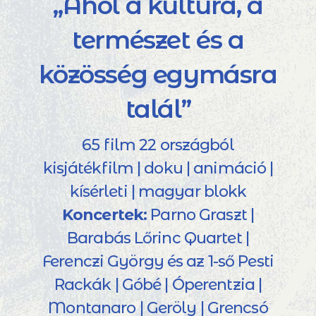
„Ahol a kultúra, a
természet és a
közösség egymásra
talál”
65 film 22 országból
kisjátékfilm | doku | animáció |
kísérleti | magyar blokk
Koncertek:
Parno Graszt |
Barabás Lőrinc Quartet |
Ferenczi György és az 1-ső Pesti
Rackák | Góbé | Óperentzia |
Montanaro | Geröly | Grencsó