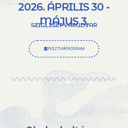
2026. ÁPRILIS 30 -
MÁJUS 3.
SZIGLIGET VÁRUDVAR
FESZTIVÁPROGRAM