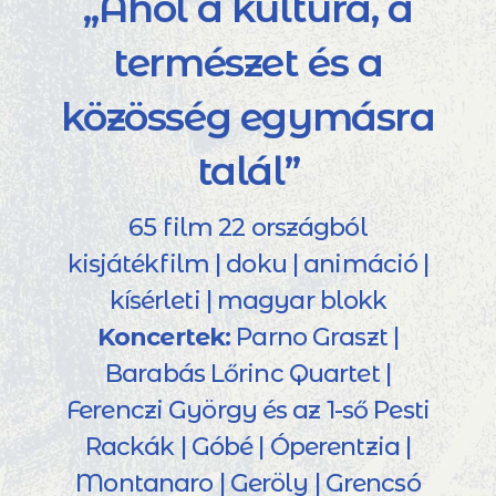
„Ahol a kultúra, a
természet és a
közösség egymásra
talál”
65 film 22 országból
kisjátékfilm | doku | animáció |
kísérleti | magyar blokk
Koncertek:
Parno Graszt |
Barabás Lőrinc Quartet |
Ferenczi György és az 1-ső Pesti
Rackák | Góbé | Óperentzia |
Montanaro | Geröly | Grencsó