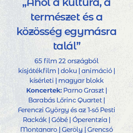
„Ahol a kultúra, a
természet és a
közösség egymásra
talál”
65 film 22 országból
kisjátékfilm | doku | animáció |
kísérleti | magyar blokk
Koncertek:
Parno Graszt |
Barabás Lőrinc Quartet |
Ferenczi György és az 1-ső Pesti
Rackák | Góbé | Óperentzia |
Montanaro | Geröly | Grencsó