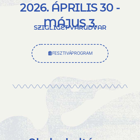
2026. ÁPRILIS 30 -
MÁJUS 3.
SZIGLIGET VÁRUDVAR
FESZTIVÁPROGRAM