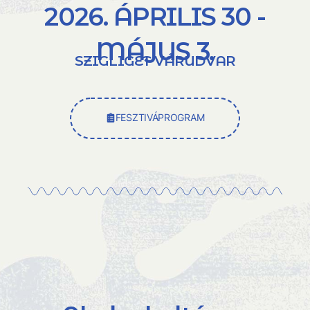
2026. ÁPRILIS 30 -
MÁJUS 3.
SZIGLIGET VÁRUDVAR
FESZTIVÁPROGRAM