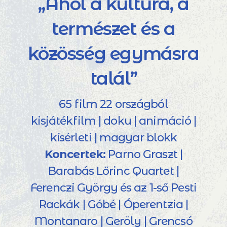
„Ahol a kultúra, a
természet és a
közösség egymásra
talál”
65 film 22 országból
kisjátékfilm | doku | animáció |
kísérleti | magyar blokk
Koncertek:
Parno Graszt |
Barabás Lőrinc Quartet |
Ferenczi György és az 1-ső Pesti
Rackák | Góbé | Óperentzia |
Montanaro | Geröly | Grencsó